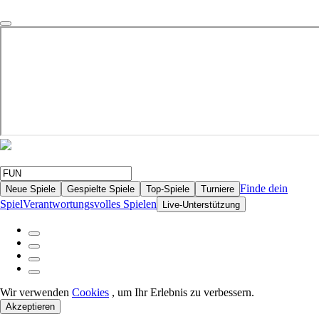
Finde dein
Neue Spiele
Gespielte Spiele
Top-Spiele
Turniere
Spiel
Verantwortungsvolles Spielen
Live-Unterstützung
Wir verwenden
Cookies
, um Ihr Erlebnis zu verbessern.
Akzeptieren