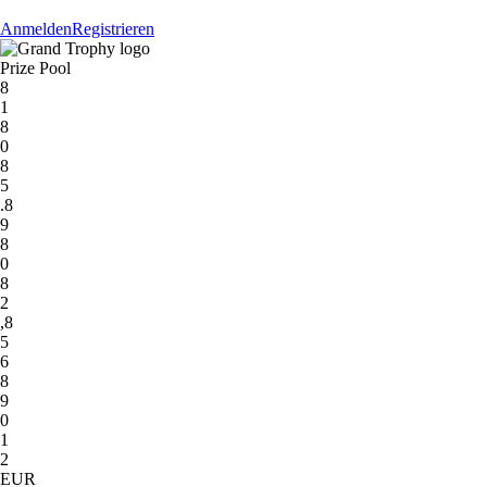
Anmelden
Registrieren
Prize Pool
8
1
8
0
8
5
.
8
9
8
0
8
2
,
8
5
6
8
9
0
1
2
EUR