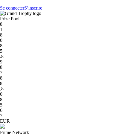
Se connecter
S’inscrire
Prize Pool
8
1
8
0
8
5
.
8
9
8
7
8
8
,
8
0
8
5
6
7
EUR
Prime Network