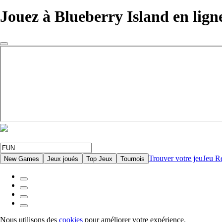
Jouez à Blueberry Island en lign
Trouver votre jeu
Jeu R
New Games
Jeux joués
Top Jeux
Tournois
Nous utilisons des
cookies
pour améliorer votre expérience.