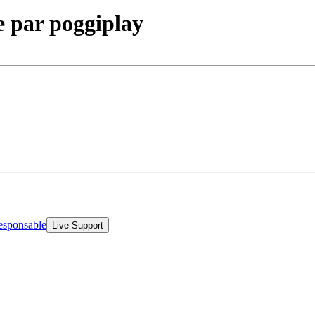
e par poggiplay
esponsable
Live Support