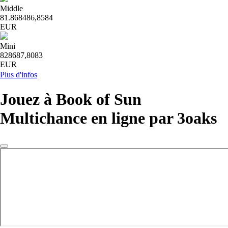
Middle
8
1
.
8
6
8
4
8
6
,
8
5
8
4
EUR
Mini
8
2
8
6
8
7
,
8
0
8
3
EUR
Plus d'infos
Jouez à Book of Sun
Multichance en ligne par 3oaks