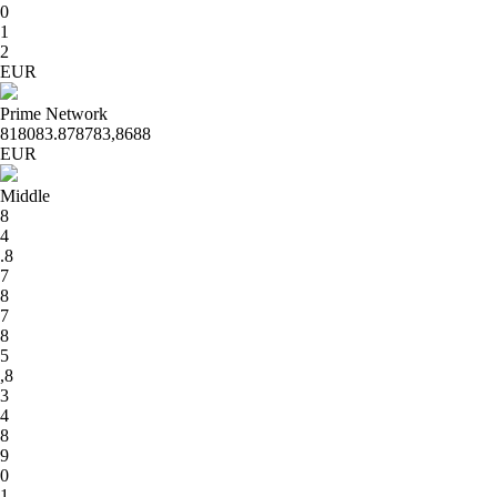
0
1
2
EUR
Prime Network
8
1
8
0
8
3
.
8
7
8
7
8
3
,
8
6
8
8
EUR
Middle
8
4
.
8
7
8
7
8
5
,
8
3
4
8
9
0
1