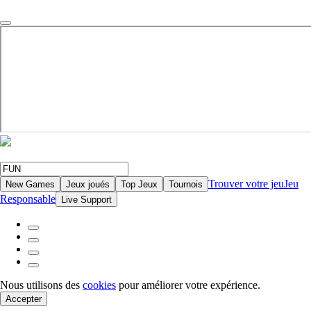
Trouver votre jeu
Jeu
New Games
Jeux joués
Top Jeux
Tournois
Responsable
Live Support
Nous utilisons des
cookies
pour améliorer votre expérience.
Accepter