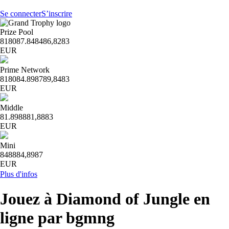
Se connecter
S’inscrire
Prize Pool
8
1
8
0
8
7
.
8
4
8
4
8
6
,
8
2
8
3
EUR
Prime Network
8
1
8
0
8
4
.
8
9
8
7
8
9
,
8
4
8
3
EUR
Middle
8
1
.
8
9
8
8
8
1
,
8
8
8
3
EUR
Mini
8
4
8
8
8
4
,
8
9
8
7
EUR
Plus d'infos
Jouez à Diamond of Jungle en
ligne par bgmng