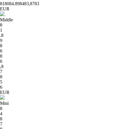
8
1
8
0
8
4
.
8
9
8
4
8
3
,
8
7
8
3
EUR
Middle
8
1
.
8
9
8
6
8
6
,
8
7
8
5
6
EUR
Mini
8
4
8
7