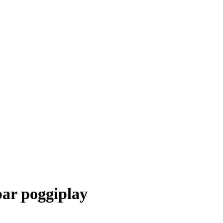
par poggiplay