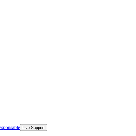
esponsable
Live Support