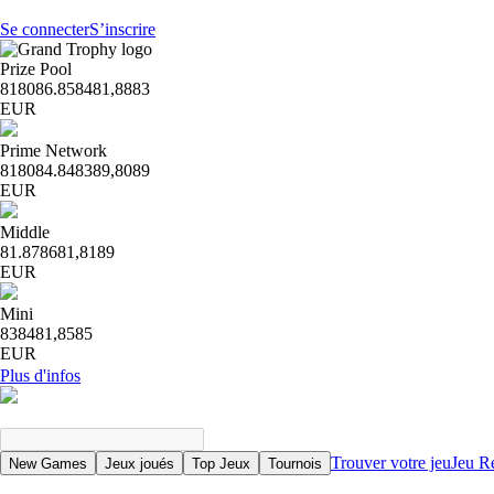
Se connecter
S’inscrire
Prize Pool
8
1
8
0
8
6
.
8
5
8
4
8
1
,
8
8
8
3
EUR
Prime Network
8
1
8
0
8
4
.
8
4
8
3
8
9
,
8
0
8
9
EUR
Middle
8
1
.
8
7
8
6
8
1
,
8
1
8
9
EUR
Mini
8
3
8
4
8
1
,
8
5
8
5
EUR
Plus d'infos
Trouver votre jeu
Jeu R
New Games
Jeux joués
Top Jeux
Tournois