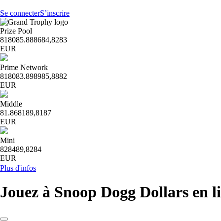
Se connecter
S’inscrire
Prize Pool
8
1
8
0
8
5
.
8
8
8
6
8
4
,
8
2
8
3
EUR
Prime Network
8
1
8
0
8
3
.
8
9
8
9
8
5
,
8
8
8
2
EUR
Middle
8
1
.
8
6
8
1
8
9
,
8
1
8
7
EUR
Mini
8
2
8
4
8
9
,
8
2
8
4
EUR
Plus d'infos
Jouez à Snoop Dogg Dollars en 