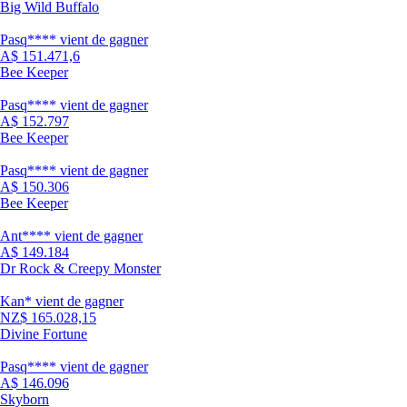
Big Wild Buffalo
Pasq**** vient de gagner
A$ 151.471,6
Bee Keeper
Pasq**** vient de gagner
A$ 152.797
Bee Keeper
Pasq**** vient de gagner
A$ 150.306
Bee Keeper
Ant**** vient de gagner
A$ 149.184
Dr Rock & Creepy Monster
Kan* vient de gagner
NZ$ 165.028,15
Divine Fortune
Pasq**** vient de gagner
A$ 146.096
Skyborn