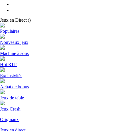
Jeux en Direct ()
Populaires
Nouveaux jeux
Machine à sous
Hot RTP
Exclusivités
Achat de bonus
Jeux de table
Jeux Crash
Originaux
Jeux en direct