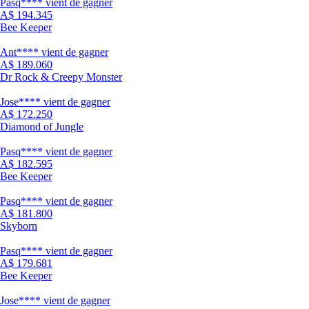
Pasq**** vient de gagner
A$ 194.345
Bee Keeper
Ant**** vient de gagner
A$ 189.060
Dr Rock & Creepy Monster
Jose**** vient de gagner
A$ 172.250
Diamond of Jungle
Pasq**** vient de gagner
A$ 182.595
Bee Keeper
Pasq**** vient de gagner
A$ 181.800
Skyborn
Pasq**** vient de gagner
A$ 179.681
Bee Keeper
Jose**** vient de gagner