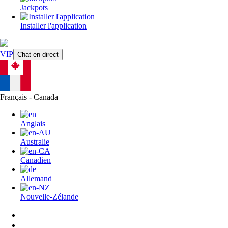
Jackpots
Installer l'application
VIP
Chat en direct
Français - Canada
Anglais
Australie
Canadien
Allemand
Nouvelle-Zélande