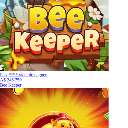
Pasq**** vient de gagner
A$ 246.750
Bee Keeper