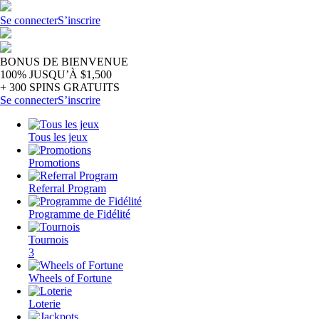
Se connecter
S’inscrire
BONUS DE BIENVENUE
100%
JUSQU’À
$1,500
+ 300 SPINS GRATUITS
Se connecter
S’inscrire
Tous les jeux
Promotions
Referral Program
Programme de Fidélité
Tournois
3
Wheels of Fortune
Loterie