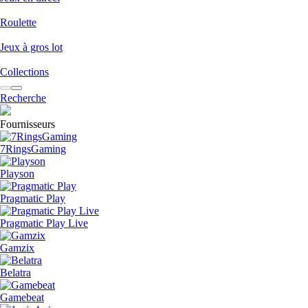
Roulette
Jeux à gros lot
Collections
Recherche
Fournisseurs
7RingsGaming
Playson
Pragmatic Play
Pragmatic Play Live
Gamzix
Belatra
Gamebeat