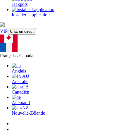
Jackpots
Installer l'application
VIP
Chat en direct
Français - Canada
Anglais
Australie
Canadien
Allemand
Nouvelle-Zélande