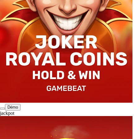
Démo
jackpot