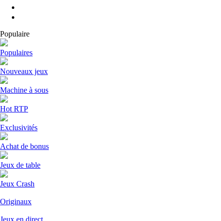
Populaire
Populaires
Nouveaux jeux
Machine à sous
Hot RTP
Exclusivités
Achat de bonus
Jeux de table
Jeux Crash
Originaux
Jeux en direct