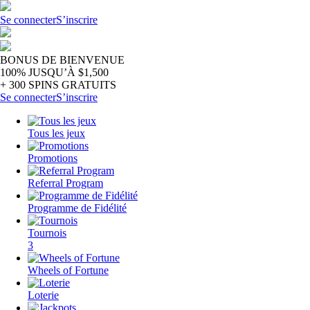
Se connecter
S’inscrire
BONUS DE BIENVENUE
100%
JUSQU’À
$1,500
+ 300 SPINS GRATUITS
Se connecter
S’inscrire
Tous les jeux
Promotions
Referral Program
Programme de Fidélité
Tournois
3
Wheels of Fortune
Loterie