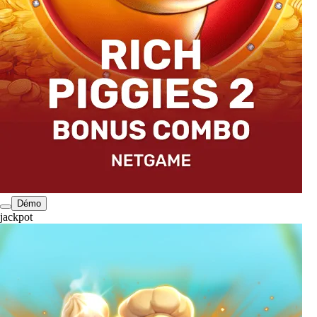
Démo
jackpot