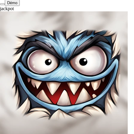
Démo
jackpot