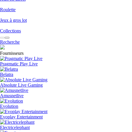
Roulette
Jeux à gros lot
Collections
Recherche
Fournisseurs
Pragmatic Play Live
Belatra
Absolute Live Gaming
Amusnetlive
Evolution
Evoplay Entertainment
Electricelephant