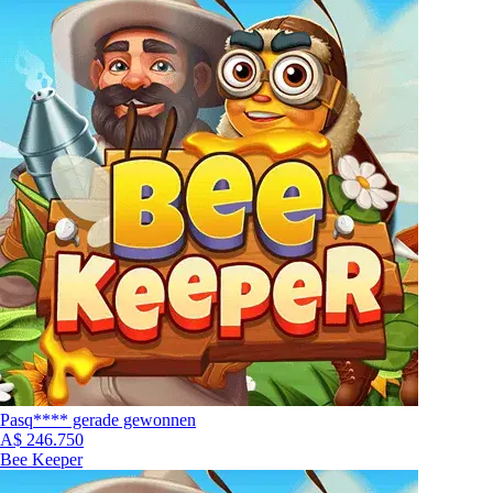
Pasq**** gerade gewonnen
A$ 246.750
Bee Keeper