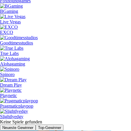
Foxhoundgames
BGaming
Live Vegas
EXCO
Goodtimesstudios
True Labs
Alohagaming
Spinoro
Dream Play
Playnetic
Pragmaticplaypop
Slightlyedgy
Keine Spiele gefunden
Neueste Gewinner
Top-Gewinner