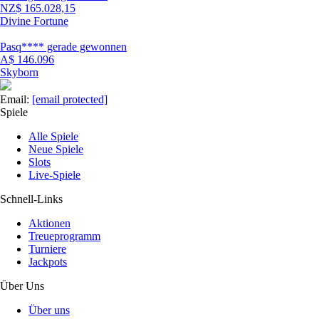
NZ$ 165.028,15
Divine Fortune
Pasq**** gerade gewonnen
A$ 146.096
Skyborn
Email:
[email protected]
Spiele
Alle Spiele
Neue Spiele
Slots
Live-Spiele
Schnell-Links
Aktionen
Treueprogramm
Turniere
Jackpots
Über Uns
Über uns