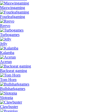
Maxwingaming
Fourleafgaming
Reevo
Turbogames
Jelly
Kalamba
Acerun
Backseat gaming
Tom Horn
Bullsharkgames
Slotopia
Clawbuster