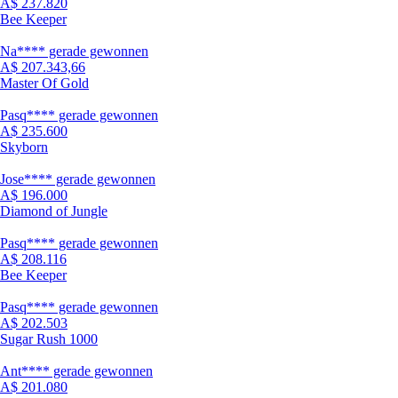
A$ 237.820
Bee Keeper
Na**** gerade gewonnen
A$ 207.343,66
Master Of Gold
Pasq**** gerade gewonnen
A$ 235.600
Skyborn
Jose**** gerade gewonnen
A$ 196.000
Diamond of Jungle
Pasq**** gerade gewonnen
A$ 208.116
Bee Keeper
Pasq**** gerade gewonnen
A$ 202.503
Sugar Rush 1000
Ant**** gerade gewonnen
A$ 201.080