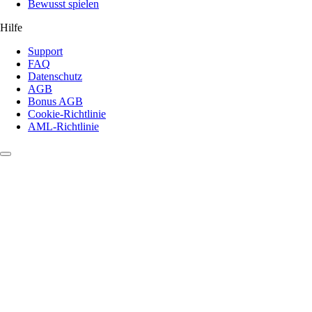
Bewusst spielen
Hilfe
Support
FAQ
Datenschutz
AGB
Bonus AGB
Cookie-Richtlinie
AML-Richtlinie