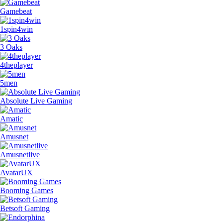
Gamebeat
1spin4win
3 Oaks
4theplayer
5men
Absolute Live Gaming
Amatic
Amusnet
Amusnetlive
AvatarUX
Booming Games
Betsoft Gaming