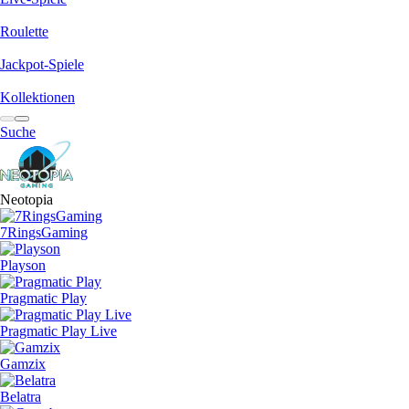
Roulette
Jackpot-Spiele
Kollektionen
Suche
Neotopia
7RingsGaming
Playson
Pragmatic Play
Pragmatic Play Live
Gamzix
Belatra