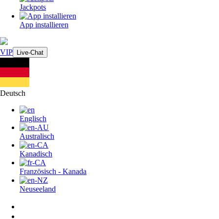
Jackpots
App installieren
VIP
Live-Chat
Deutsch
Englisch
Australisch
Kanadisch
Französisch - Kanada
Neuseeland