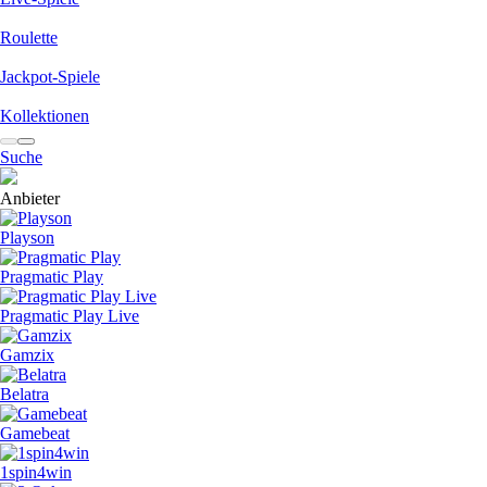
Roulette
Jackpot-Spiele
Kollektionen
Suche
Anbieter
Playson
Pragmatic Play
Pragmatic Play Live
Gamzix
Belatra
Gamebeat
1spin4win