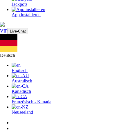
Jackpots
App installieren
VIP
Live-Chat
Deutsch
Englisch
Australisch
Kanadisch
Französisch - Kanada
Neuseeland