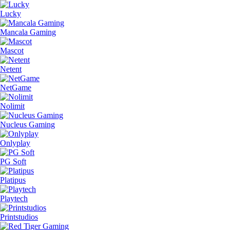
Lucky
Mancala Gaming
Mascot
Netent
NetGame
Nolimit
Nucleus Gaming
Onlyplay
PG Soft
Platipus
Playtech
Printstudios