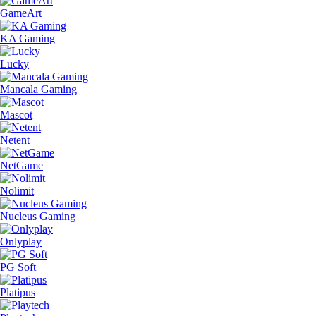
GameArt
KA Gaming
Lucky
Mancala Gaming
Mascot
Netent
NetGame
Nolimit
Nucleus Gaming
Onlyplay
PG Soft
Platipus