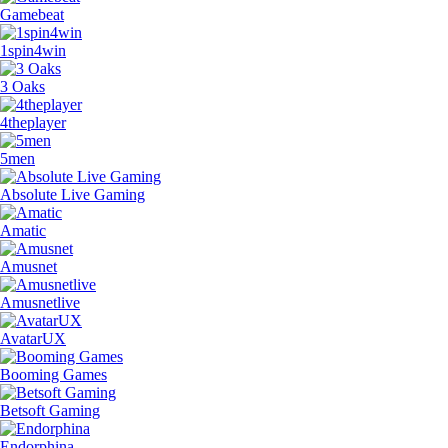
Gamebeat
1spin4win
3 Oaks
4theplayer
5men
Absolute Live Gaming
Amatic
Amusnet
Amusnetlive
AvatarUX
Booming Games
Betsoft Gaming
Endorphina