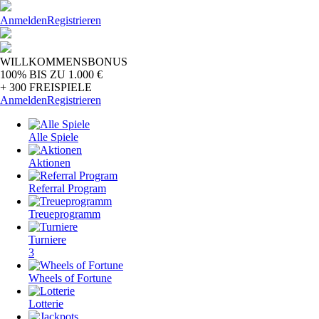
Anmelden
Registrieren
WILLKOMMENSBONUS
100%
BIS ZU
1.000 €
+ 300 FREISPIELE
Anmelden
Registrieren
Alle Spiele
Aktionen
Referral Program
Treueprogramm
Turniere
3
Wheels of Fortune
Lotterie