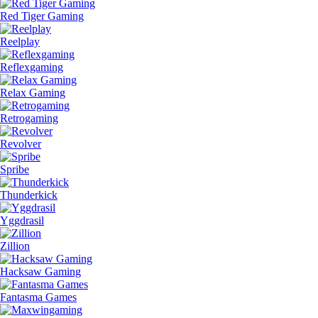
Red Tiger Gaming
Reelplay
Reflexgaming
Relax Gaming
Retrogaming
Revolver
Spribe
Thunderkick
Yggdrasil
Zillion
Hacksaw Gaming
Fantasma Games