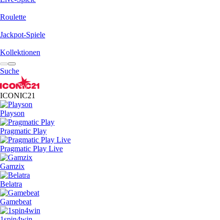
Roulette
Jackpot-Spiele
Kollektionen
Suche
ICONIC21
Playson
Pragmatic Play
Pragmatic Play Live
Gamzix
Belatra
Gamebeat
1spin4win