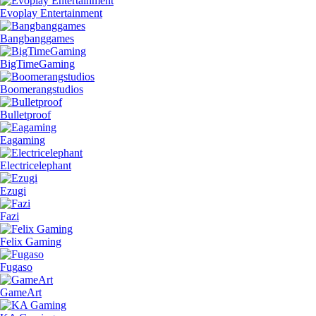
Evoplay Entertainment
Bangbanggames
BigTimeGaming
Boomerangstudios
Bulletproof
Eagaming
Electricelephant
Ezugi
Fazi
Felix Gaming
Fugaso
GameArt