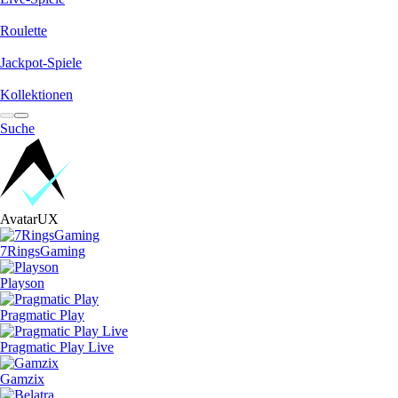
Roulette
Jackpot-Spiele
Kollektionen
Suche
AvatarUX
7RingsGaming
Playson
Pragmatic Play
Pragmatic Play Live
Gamzix