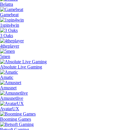
Belatra
Gamebeat
1spin4win
3 Oaks
4theplayer
5men
Absolute Live Gaming
Amatic
Amusnet
Amusnetlive
AvatarUX
Booming Games
Betsoft Gaming