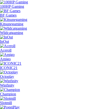
100HP Gaming
BF Games
Kitsunegaming
Wildcatgaming
InOut
Aceroll
Amigo
ICONIC21
Octoplay
Winfinity
Champion
Slotmill