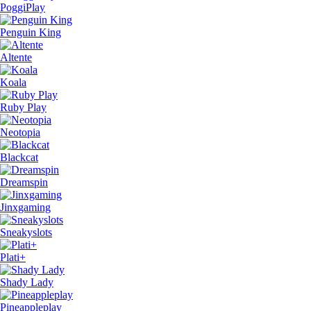
PoggiPlay
Penguin King
Altente
Koala
Ruby Play
Neotopia
Blackcat
Dreamspin
Jinxgaming
Sneakyslots
Plati+
Shady Lady
Pineappleplay