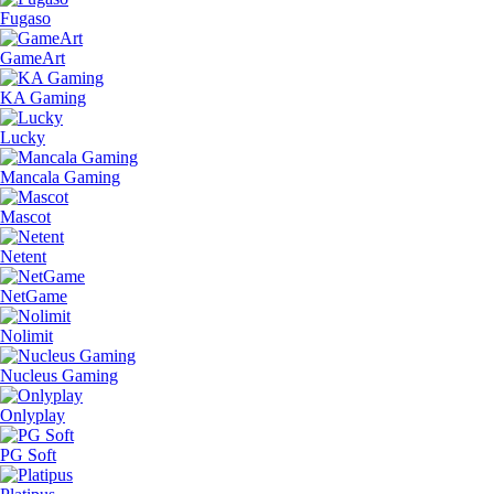
Fugaso
GameArt
KA Gaming
Lucky
Mancala Gaming
Mascot
Netent
NetGame
Nolimit
Nucleus Gaming
Onlyplay
PG Soft