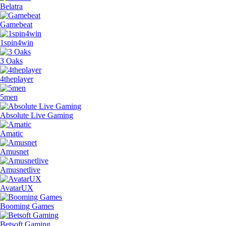
Belatra
Gamebeat
1spin4win
3 Oaks
4theplayer
5men
Absolute Live Gaming
Amatic
Amusnet
Amusnetlive
AvatarUX
Booming Games
Betsoft Gaming