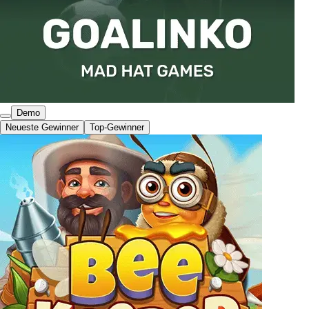
Demo
Neueste Gewinner
Top-Gewinner