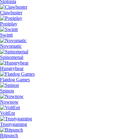
Slotopia
Clawbuster
Popiplay
Swintt
Novomatic
Spinomenal
Hungrybear
Flatdog Games
Spinon
Nownow
VoltEnt
Trustygaming
Bitpunch