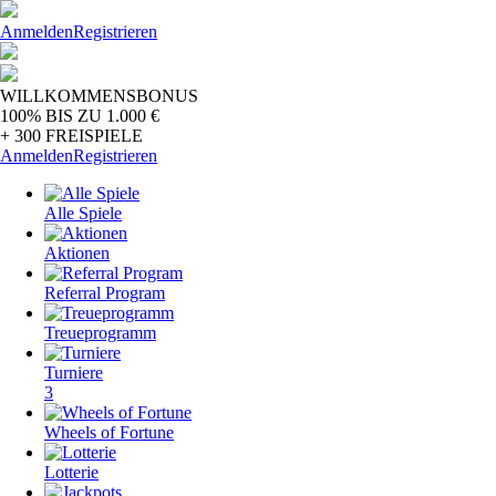
Anmelden
Registrieren
WILLKOMMENSBONUS
100%
BIS ZU
1.000 €
+ 300 FREISPIELE
Anmelden
Registrieren
Alle Spiele
Aktionen
Referral Program
Treueprogramm
Turniere
3
Wheels of Fortune
Lotterie