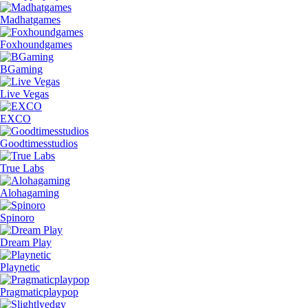
Madhatgames
Foxhoundgames
BGaming
Live Vegas
EXCO
Goodtimesstudios
True Labs
Alohagaming
Spinoro
Dream Play
Playnetic
Pragmaticplaypop