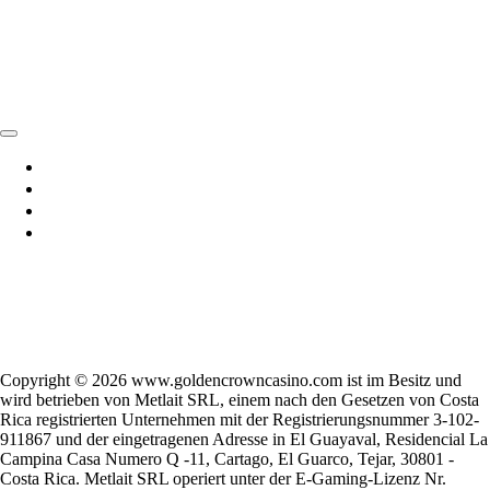
Copyright © 2026 www.goldencrowncasino.com ist im Besitz und
wird betrieben von Metlait SRL, einem nach den Gesetzen von Costa
Rica registrierten Unternehmen mit der Registrierungsnummer 3-102-
911867 und der eingetragenen Adresse in El Guayaval, Residencial La
Campina Casa Numero Q -11, Cartago, El Guarco, Tejar, 30801 -
Costa Rica. Metlait SRL operiert unter der E-Gaming-Lizenz Nr.