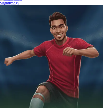
Slightlyedgy