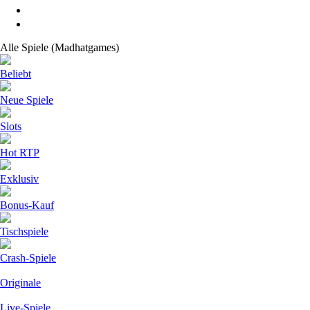
Alle Spiele (Madhatgames)
Beliebt
Neue Spiele
Slots
Hot RTP
Exklusiv
Bonus-Kauf
Tischspiele
Crash-Spiele
Originale
Live-Spiele