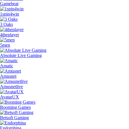
Gamebeat
1spin4win
3 Oaks
4theplayer
5men
Absolute Live Gaming
Amatic
Amusnet
Amusnetlive
AvatarUX
Booming Games
Betsoft Gaming
Endorphina