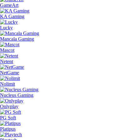
GameArt
KA Gaming
Lucky
Mancala Gaming
Mascot
Netent
NetGame
Nolimit
Nucleus Gaming
Onlyplay
PG Soft
Platipus