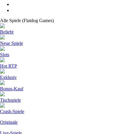
Alle Spiele (Flatdog Games)
Beliebt
Neue Spiele
Slots
Hot RTP
Exklusiv
Bonus-Kauf
Tischspiele
Crash-Spiele
Originale
Live-Spiele