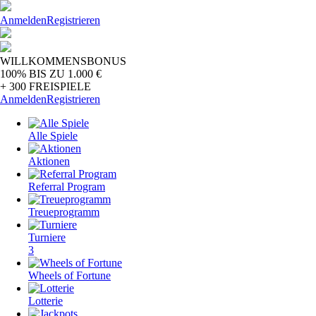
Anmelden
Registrieren
WILLKOMMENSBONUS
100%
BIS ZU
1.000 €
+ 300 FREISPIELE
Anmelden
Registrieren
Alle Spiele
Aktionen
Referral Program
Treueprogramm
Turniere
3
Wheels of Fortune
Lotterie