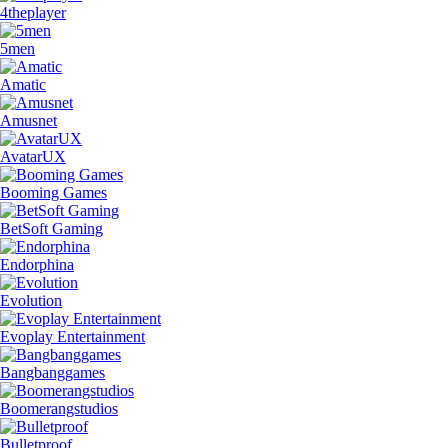
4theplayer
5men
Amatic
Amusnet
AvatarUX
Booming Games
BetSoft Gaming
Endorphina
Evolution
Evoplay Entertainment
Bangbanggames
Boomerangstudios
Bulletproof