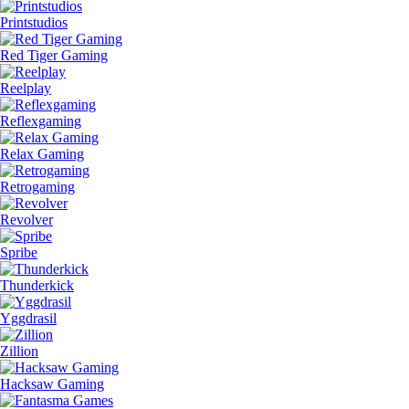
Printstudios
Red Tiger Gaming
Reelplay
Reflexgaming
Relax Gaming
Retrogaming
Revolver
Spribe
Thunderkick
Yggdrasil
Zillion
Hacksaw Gaming