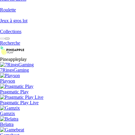
Roulette
Jeux à gros lot
Collections
Recherche
Pineappleplay
7RingsGaming
Playson
Pragmatic Play
Pragmatic Play Live
Gamzix
Belatra