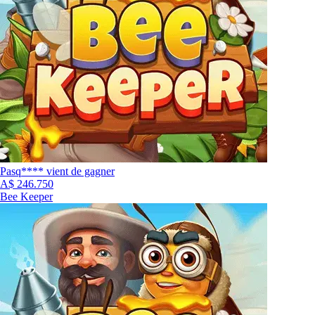
Pasq**** vient de gagner
A$ 246.750
Bee Keeper