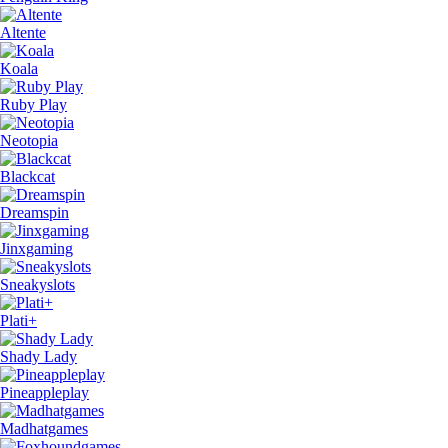
Altente
Koala
Ruby Play
Neotopia
Blackcat
Dreamspin
Jinxgaming
Sneakyslots
Plati+
Shady Lady
Pineappleplay
Madhatgames