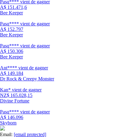
Pasq**** vient de gagner
A$ 151.471,6
Bee Keeper
Pasq**** vient de gagner
A$ 152.797
Bee Keeper
Pasq**** vient de gagner
A$ 150.306
Bee Keeper
Ant**** vient de gagner
A$ 149.184
Dr Rock & Creepy Monster
Kan* vient de gagner
NZ$ 165.028,15
Divine Fortune
Pasq**** vient de gagner
A$ 146.096
Skyborn
Email:
[email protected]