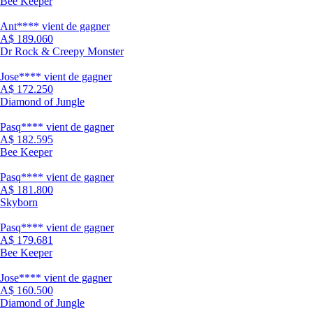
Bee Keeper
Ant**** vient de gagner
A$ 189.060
Dr Rock & Creepy Monster
Jose**** vient de gagner
A$ 172.250
Diamond of Jungle
Pasq**** vient de gagner
A$ 182.595
Bee Keeper
Pasq**** vient de gagner
A$ 181.800
Skyborn
Pasq**** vient de gagner
A$ 179.681
Bee Keeper
Jose**** vient de gagner
A$ 160.500
Diamond of Jungle