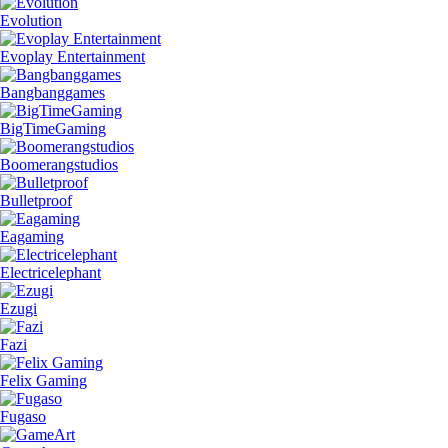
Evolution
Evoplay Entertainment
Bangbanggames
BigTimeGaming
Boomerangstudios
Bulletproof
Eagaming
Electricelephant
Ezugi
Fazi
Felix Gaming
Fugaso