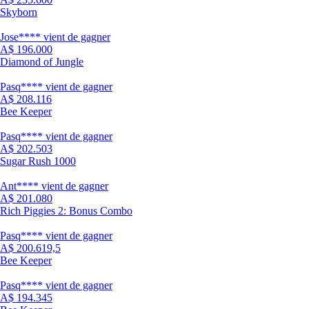
Skyborn
Jose**** vient de gagner
A$ 196.000
Diamond of Jungle
Pasq**** vient de gagner
A$ 208.116
Bee Keeper
Pasq**** vient de gagner
A$ 202.503
Sugar Rush 1000
Ant**** vient de gagner
A$ 201.080
Rich Piggies 2: Bonus Combo
Pasq**** vient de gagner
A$ 200.619,5
Bee Keeper
Pasq**** vient de gagner
A$ 194.345