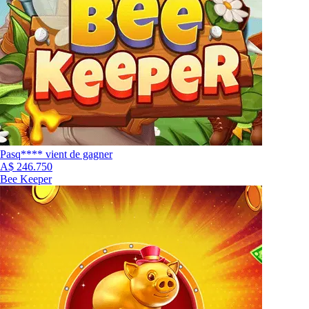
Pasq**** vient de gagner
A$ 246.750
Bee Keeper