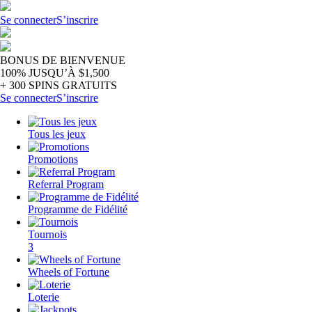
Se connecter
S’inscrire
BONUS DE BIENVENUE
100%
JUSQU’À
$1,500
+ 300 SPINS GRATUITS
Se connecter
S’inscrire
Tous les jeux
Promotions
Referral Program
Programme de Fidélité
Tournois
3
Wheels of Fortune
Loterie