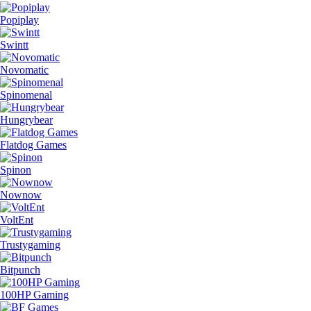
Popiplay
Swintt
Novomatic
Spinomenal
Hungrybear
Flatdog Games
Spinon
Nownow
VoltEnt
Trustygaming
Bitpunch
100HP Gaming