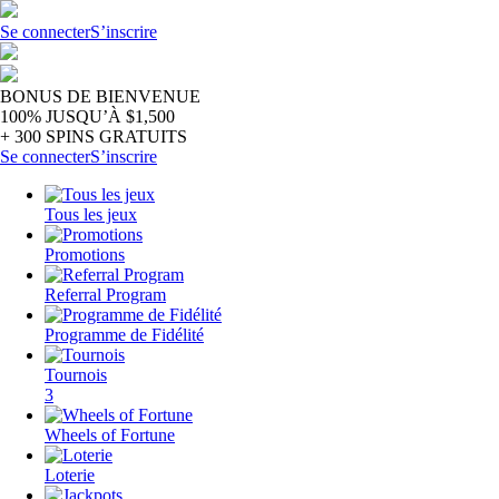
Se connecter
S’inscrire
BONUS DE BIENVENUE
100%
JUSQU’À
$1,500
+ 300 SPINS GRATUITS
Se connecter
S’inscrire
Tous les jeux
Promotions
Referral Program
Programme de Fidélité
Tournois
3
Wheels of Fortune
Loterie