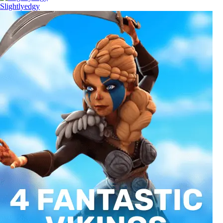
Slightlyedgy