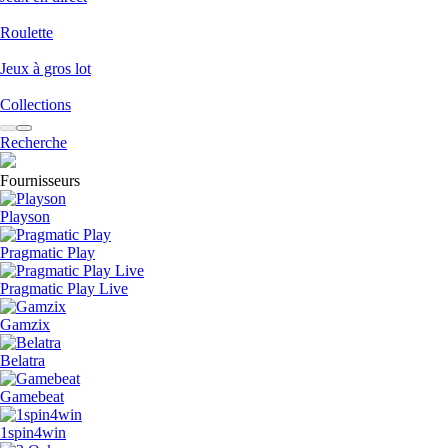
Roulette
Jeux à gros lot
Collections
Recherche
Fournisseurs
Playson
Pragmatic Play
Pragmatic Play Live
Gamzix
Belatra
Gamebeat
1spin4win