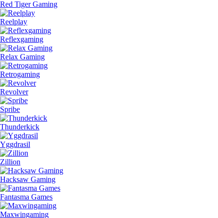
Red Tiger Gaming
Reelplay
Reflexgaming
Relax Gaming
Retrogaming
Revolver
Spribe
Thunderkick
Yggdrasil
Zillion
Hacksaw Gaming
Fantasma Games
Maxwingaming