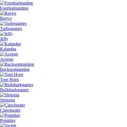
Fourleafgaming
Reevo
Turbogames
Jelly
Kalamba
Acerun
Backseatgaming
Tom Horn
Bullsharkgames
Slotopia
Clawbuster
Popiplay