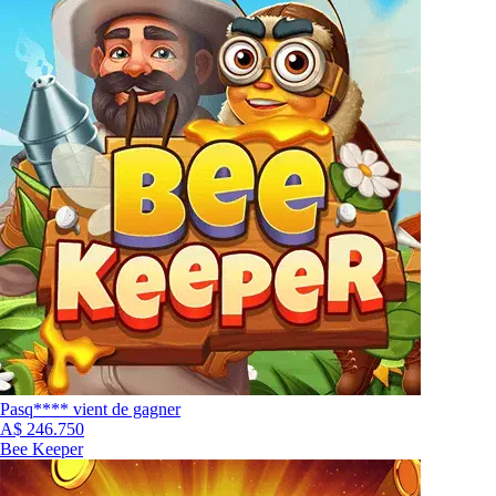
Pasq**** vient de gagner
A$ 246.750
Bee Keeper