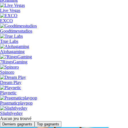
BGaming
Live Vegas
EXCO
Goodtimesstudios
True Labs
Alohagaming
7RingsGaming
Spinoro
Dream Play
Playnetic
Pragmaticplaypop
Slightlyedgy
Aucun jeu trouvé
Derniers gagnants
Top gagnants