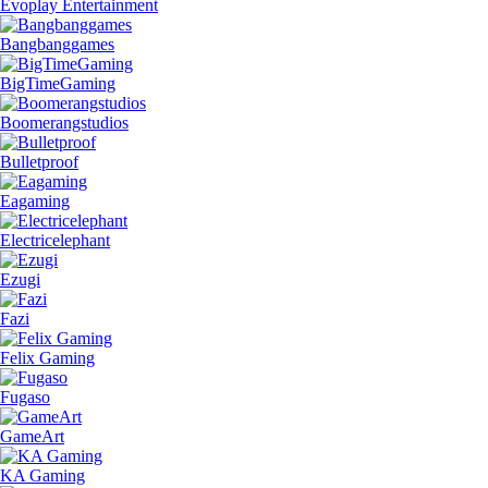
Evoplay Entertainment
Bangbanggames
BigTimeGaming
Boomerangstudios
Bulletproof
Eagaming
Electricelephant
Ezugi
Fazi
Felix Gaming
Fugaso
GameArt
KA Gaming