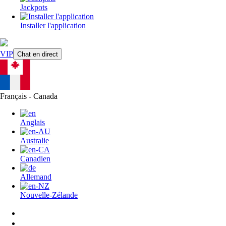
Jackpots
Installer l'application
VIP
Chat en direct
Français - Canada
Anglais
Australie
Canadien
Allemand
Nouvelle-Zélande