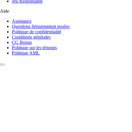
Jeu Responsable
Aide
Assistance
Questions fréquemment posées
Politique de confidentialité
Conditions générales
CG Bonus
Politique sur les témoins
Politique AML