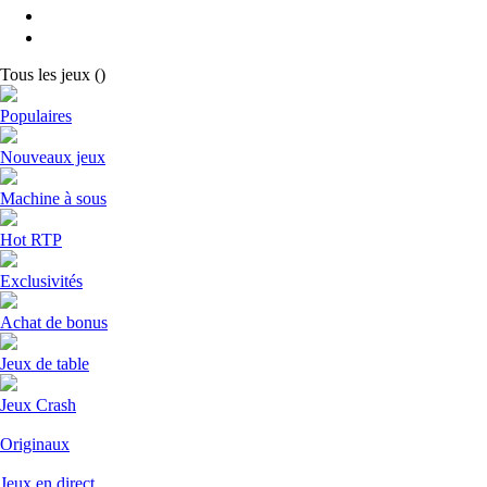
Tous les jeux ()
Populaires
Nouveaux jeux
Machine à sous
Hot RTP
Exclusivités
Achat de bonus
Jeux de table
Jeux Crash
Originaux
Jeux en direct