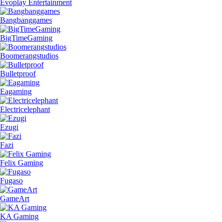
Evoplay Entertainment
Bangbanggames
BigTimeGaming
Boomerangstudios
Bulletproof
Eagaming
Electricelephant
Ezugi
Fazi
Felix Gaming
Fugaso
GameArt
KA Gaming