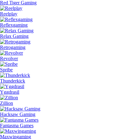
Red Tiger Gaming
Reelplay
Reflexgaming
Relax Gaming
Retrogaming
Revolver
Spribe
Thunderkick
Yggdrasil
Zillion
Hacksaw Gaming
Fantasma Games
Maxwingaming