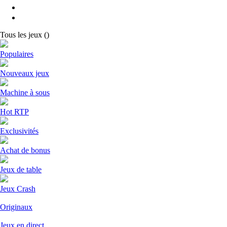
Tous les jeux ()
Populaires
Nouveaux jeux
Machine à sous
Hot RTP
Exclusivités
Achat de bonus
Jeux de table
Jeux Crash
Originaux
Jeux en direct