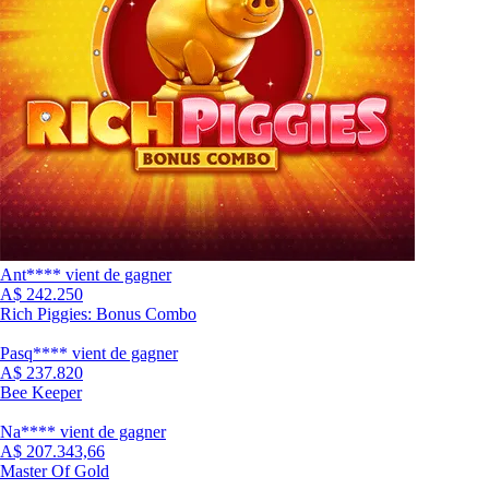
Ant**** vient de gagner
A$ 242.250
Rich Piggies: Bonus Combo
Pasq**** vient de gagner
A$ 237.820
Bee Keeper
Na**** vient de gagner
A$ 207.343,66
Master Of Gold