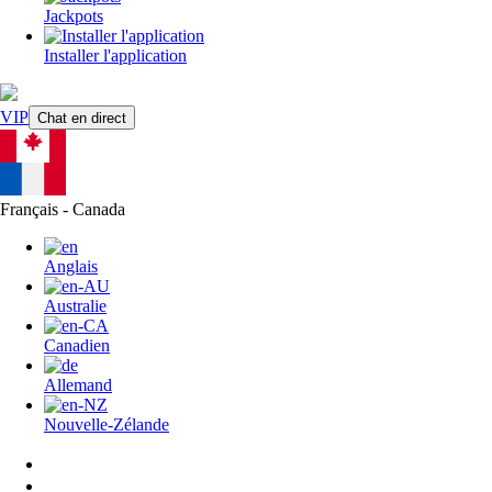
Jackpots
Installer l'application
VIP
Chat en direct
Français - Canada
Anglais
Australie
Canadien
Allemand
Nouvelle-Zélande