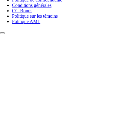
Conditions générales
CG Bonus
Politique sur les témoins
Politique AML