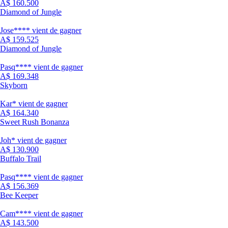
A$ 160.500
Diamond of Jungle
Jose**** vient de gagner
A$ 159.525
Diamond of Jungle
Pasq**** vient de gagner
A$ 169.348
Skyborn
Kar* vient de gagner
A$ 164.340
Sweet Rush Bonanza
Joh* vient de gagner
A$ 130.900
Buffalo Trail
Pasq**** vient de gagner
A$ 156.369
Bee Keeper
Cam**** vient de gagner
A$ 143.500